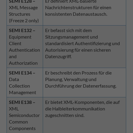
SEMI E128 –
Er definiert XML-basierte
XML Message
Nachrichtenstrukturen für einen
Structures
konsistenten Datenaustausch.
(Freeze 2 only)
SEMI E132 –
Er befasst sich mit dem
Equipment
Sitzungsmanagement und
Client
standardisiert Authentifizierung und
Authentication
Autorisierung für einen sicheren
and
Datenzugriff.
Authorization
SEMI E134 –
Er beschreibt den Prozess für die
Data
Planung, Verwaltung und
Collection
Durchführung der Datenerfassung.
Management
SEMI E138 –
Er bietet XML-Komponenten, die auf
XML
die Halbleiterkommunikation
Semiconductor
zugeschnitten sind.
Common
Components