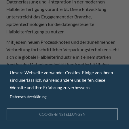
Datenerfassung und -integration in der modernen
Halbleiterfertigung vorantreibt. Diese Entwicklung
unterstreicht das Engagement der Branche,
Spitzentechnologien für die datengesteuerte
Halbleiterfertigung zu nutzen.
Mit jedem neuen Prozessknoten und der zunehmenden
Verbreitung fortschrittlicher Verpackungstechniken sieht
sich die globale Halbleiterindustrie mit einem starken
Anstieg der Datenkomplexität konfrontiert. Mit den
kommenden Freeze 3-Erweiterungen wie HTTP/2, gRPC
Unsere Webseite verwendet Cookies. Einige von ihnen
und Protokollpuffern sind die SEMI EDA-Standards in der
sind unerlässlich, während andere uns helfen, diese
Lage, diesen steigenden Datenbedarf effizienter zu
Website und Ihre Erfahrung zu verbessern.
bewältigen. Durch die Verbesserung des Datendurchsatzes
Datenschutzerklärung
und die nahtlose Integration mit modernen Analyse- und
KI-basierten Lösungen ermöglichen diese Standards
COOKIE-EINSTELLUNGEN
Echtzeit-Prozessoptimierung, vorausschauende Wartung
und adaptivere Fertigungsabläufe. Fabriken, die diese