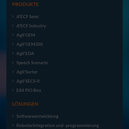
PRODUKTE
A²ECF Semi
A²ECF Industry
Agil'GEM
Agil'GEM300
Agil'EDA
Speech Scenario
Agil'Sorter
Agil'SECS-II
E84 PIO Box
LÖSUNGEN
Softwareentwicklung
Roboterintegration und -programmierung