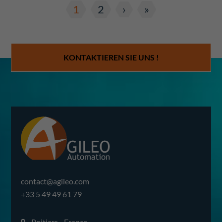
1
2
›
»
KONTAKTIEREN SIE UNS !
contact@agileo.com
+33 5 49 49 61 79
Poitiers - France