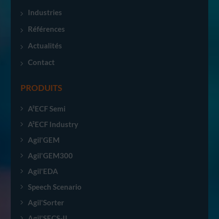
Industries
Références
Actualités
Contact
PRODUITS
A²ECF Semi
A²ECF Industry
Agil'GEM
Agil'GEM300
Agil'EDA
Speech Scenario
Agil'Sorter
Agil'SECS-II