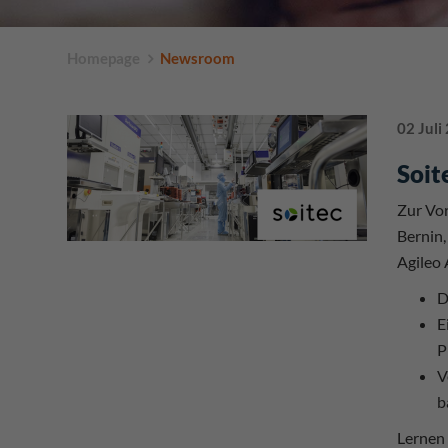
Homepage
Newsroom
02 Juli
Soit
Zur Vor
Bernin,
Agileo 
D
E
P
V
b
Lernen 