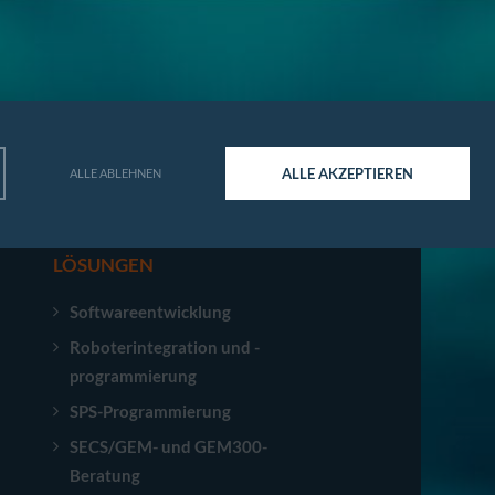
ALLE AKZEPTIEREN
ALLE ABLEHNEN
LÖSUNGEN
Softwareentwicklung
Roboterintegration und -
programmierung
SPS-Programmierung
SECS/GEM- und GEM300-
Beratung