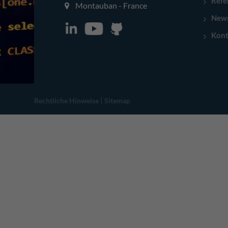
Refe
Montauban - France
New
Kont
|
Rechtliche Hinweise
Sitemap