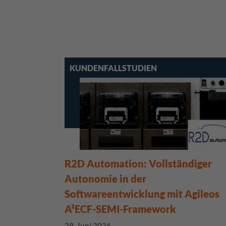
KUNDENFALLSTUDIEN
R2D Automation: Vollständiger
Autonomie in der
Softwareentwicklung mit Agileos
A²ECF-SEMI-Framework
29. Juni 2026