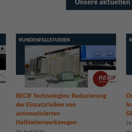
Unsere aktuelle
KUNDENFALLSTUDIEN
K
RECIF Technologies: Reduzierung
On
der Einsatzrisiken von
In
automatisierten
GE
Halbleiterwerkzeugen
24
29. April 2026
On