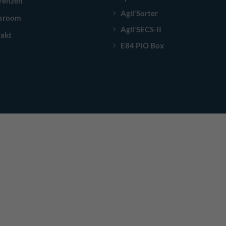
renzen
Agil'Sorter
sroom
Agil'SECS-II
akt
E84 PIO Box