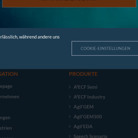
rlässlich, während andere uns
COOKIE-EINSTELLUNGEN
GATION
PRODUKTE
epage
A²ECF Semi
ernehmen
A²ECF Industry
Agil'GEM
Agil'GEM300
ungen
Agil'EDA
strien
Speech Scenario