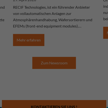
ind
und
RECIF Technologies, ist ein führender Anbieter
nu
von vollautomatischen Anlagen zur
bei
zte
Atmosphärenhandhabung, Wafersortierern und
EFEMs (front-end equipment modules).…
Mehr erfahren
Zum Newsroom
KONTAKTIEREN SIE UNS !