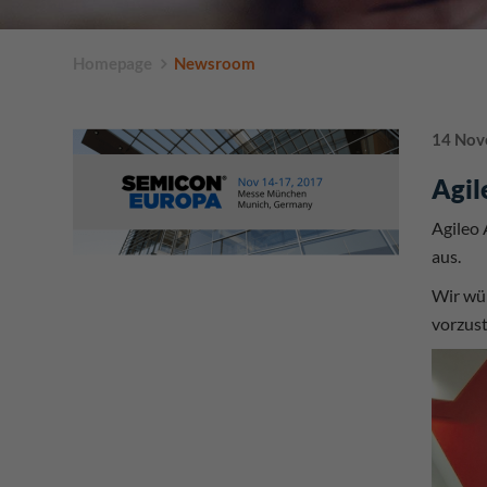
Homepage
Newsroom
14 Nov
Agil
Agileo 
aus.
Wir wür
vorzust