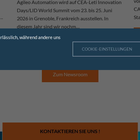
vo
Agileo Automation wird auf CEA-Leti Innovation
CA
Days/LID World Summit vom 23. bis 25. Juni
m…
St
2026 in Grenoble, Frankreich ausstellen. In
diesem Jahr sind wir nochm…
rlässlich, während andere uns
Mehr erfahren
COOKIE-EINSTELLUNGEN
Zum Newsroom
KONTAKTIEREN SIE UNS !