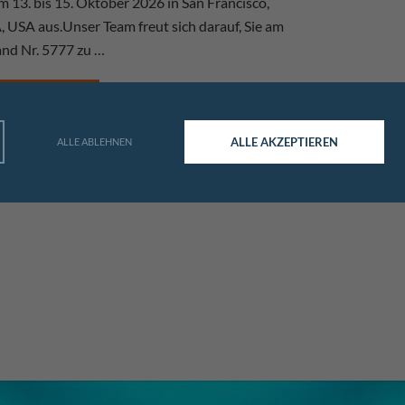
m 13. bis 15. Oktober 2026 in San Francisco,
, USA aus.Unser Team freut sich darauf, Sie am
and Nr. 5777 zu …
Mehr erfahren
ALLE AKZEPTIEREN
ALLE ABLEHNEN