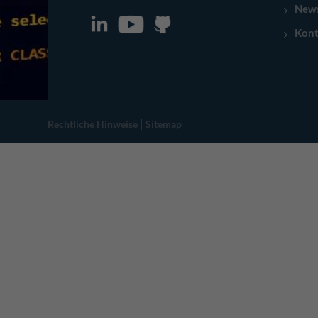
New
Kont
|
Rechtliche Hinweise
Sitemap