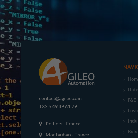
NAVI
Hom
Unt
contact@agileo.com
F&E
+33 5 49 49 61 79
Lös
Indu
Poitiers - France
Refe
Montauban - France