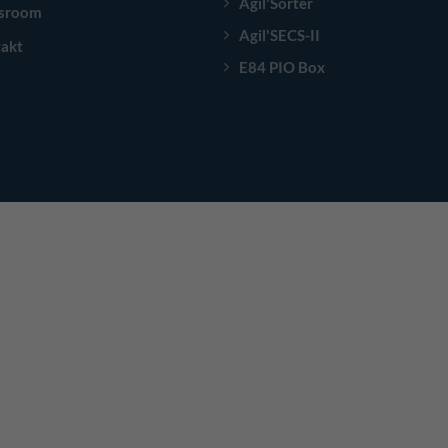
Agil'Sorter
sroom
Agil'SECS-II
akt
E84 PIO Box