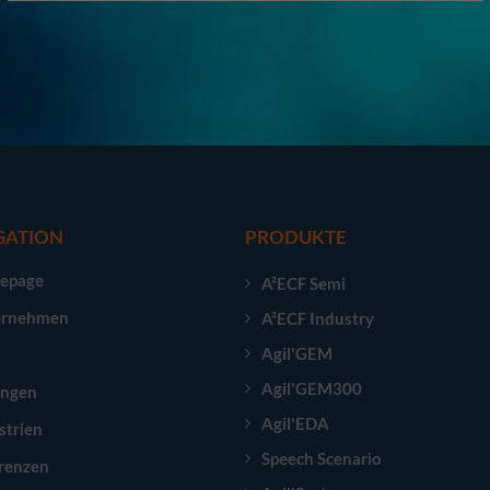
GATION
PRODUKTE
epage
A²ECF Semi
ernehmen
A²ECF Industry
Agil'GEM
Agil'GEM300
ungen
Agil'EDA
strien
Speech Scenario
renzen